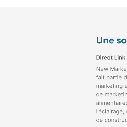
Une s
Direct Lin
New Market
fait partie
marketing 
de marketin
alimentaire
l’éclairage
de constru