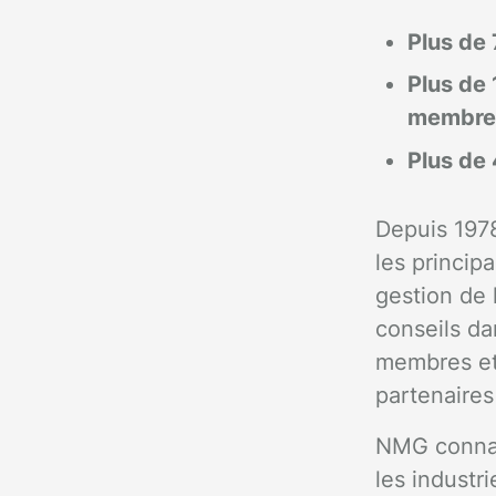
Plus de 
Plus de 
membres
Plus de 
Depuis 1978
les princip
gestion de 
conseils dan
membres et
partenaires
NMG connaî
les industri